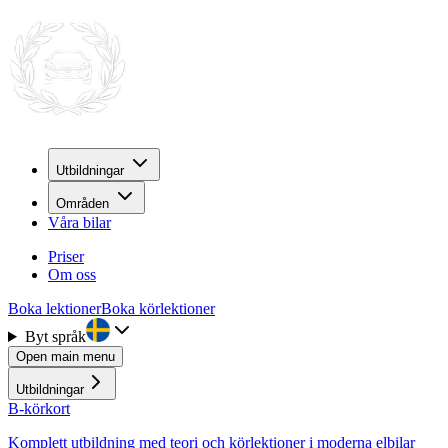
Utbildningar
Områden
Våra bilar
Priser
Om oss
Boka lektioner
Boka körlektioner
Byt språk
Open main menu
Utbildningar
B-körkort
Komplett utbildning med teori och körlektioner i moderna elbilar