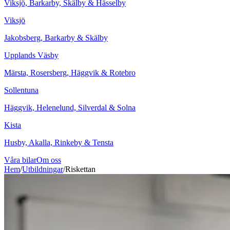
Viksjö, Barkarby, Skälby & Hässelby
Viksjö
Jakobsberg, Barkarby & Skälby
Upplands Väsby
Märsta, Rosersberg, Häggvik & Rotebro
Sollentuna
Häggvik, Helenelund, Silverdal & Solna
Kista
Husby, Akalla, Rinkeby & Tensta
Våra bilar
Om oss
Hem
/
Utbildningar
/
Riskettan